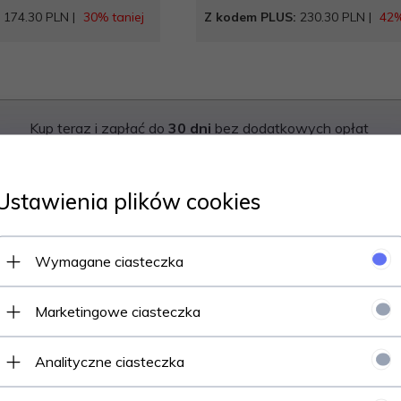
:
174.30 PLN |
30% taniej
Z kodem PLUS:
230.30 PLN |
42%
Kup teraz i zapłać do
30 dni
bez dodatkowych opłat
Nowość
Poznaj płatność PayPo
Ustawienia plików cookies
Wymagane ciasteczka
Marketingowe ciasteczka
Analityczne ciasteczka