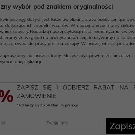
zny wybór pod znakiem oryginalności
wi kwintesencję klasyki. Jest także uwielbiany przez osoby ceniące 
sta dotyczące ich modeli i wzorów. W naszej ofercie mamy cieka
również spacery. Nadadzą naszej stylizacji nieco romantyzmu, zwie
 wybieramy ze względu na praktyczność i często używamy na co dzi
e, zarówno do pracy jak i na zakupy. W naszej ofercie posiadamy 
to zapraszamy na nasze strony. Możesz być pewna, że niezależnie
marzonej stylizacji.
ZAPISZ SIĘ I ODBIERZ RABAT NA 
5%
ZAMÓWIENIE
*Kod
łączy się
z produktami w promocji
Zapisz