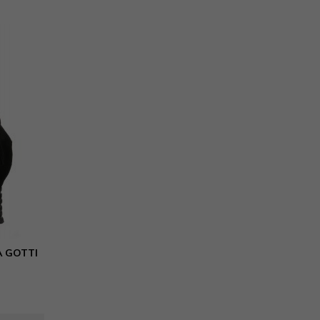
Styl
boho
casual
elegancki
fashion
 GOTTI