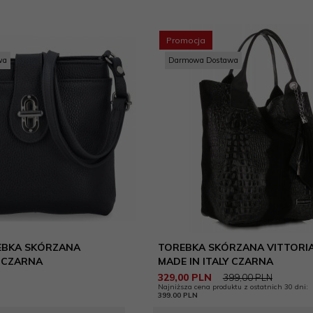
LEATHER
Promocja
wa
E
Darmowa Dostawa
GOTTI
EBKA SKÓRZANA
TOREBKA SKÓRZANA VITTORIA
 CZARNA
MADE IN ITALY CZARNA
329,
00
PLN
399,00 PLN
Najniższa cena produktu z ostatnich 30 dni:
399.00 PLN