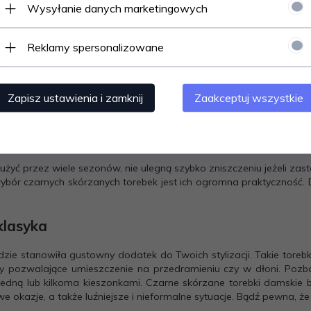
Wysyłanie danych marketingowych
Reklamy spersonalizowane
Zapisz ustawienia i zamknij
Zaakceptuj wszystkie
a.
ch kreatorek mody Coco Chanel powinna brać sobie do serca każda
bka. To absolutne must have. Niezależnie od tego jaki model tor
ć przez wiele sezonów, nie ulegną szybko zniszczeniu jeżeli zasto
ór czarnych skórzanych torebek jest ich ogromna praktyczność. D
lasyka
ie stanowiła gustowny dodatek do Twoich stylizacji. Takie torebki 
yty pozwalające umieszczenie na przedramieniu czy w dłoni. Poz
 jedną lub kilkoma kieszonkami. Czarne skórzane torebki damski
 okazje, a także luźniejsze i nieformalne sytuacje. Bądź pewna, ż