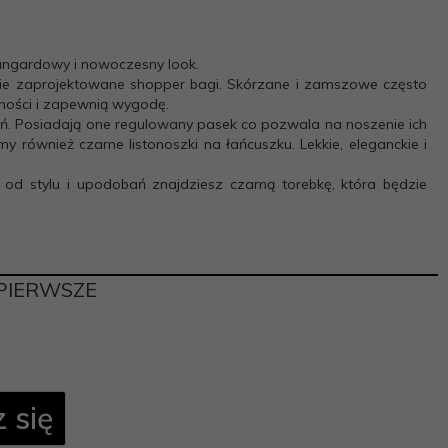
awangardowy i nowoczesny look.
wie zaprojektowane shopper bagi. Skórzane i zamszowe często
wności i zapewnią wygodę.
eń. Posiadają one regulowany pasek co pozwala na noszenie ich
również czarne listonoszki na łańcuszku. Lekkie, eleganckie i
 od stylu i upodobań znajdziesz czarną torebkę, która będzie
PIERWSZE
 się