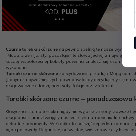
Czarne torebki skórzane
na pewno spełnią te nasze wymagani
„Moda przemija, styl pozostaje” te słowa jednej z największy
każdej współczesnej kobiety powinna znaleźć się czarna tore
wykonana.
Torebki czarne skórzane
zdecydowanie przodują. Mogą nam służy
Jednym z najważniejszych powodów kiedy decydujemy się na wyb
długowieczne i dadzą nam satysfakcje przez kilka lat.
Torebki skórzane czarne
– ponadczasowa k
Klasyczna czarna torebka nigdy nie wyjdzie z mody. Zawsze będz
długi pasek umożliwiający noszenie ich na ramieniu lub uchw
delikatne ornamenty. W środku to najczęściej jedna komora z
będą pasowały. Eleganckie, odświętne, wieczorowe czy biznesowe