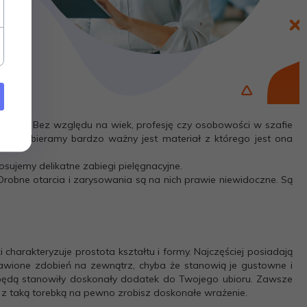
 z nas. Bez względu na wiek, profesję czy osobowości w szafie
ebki wybieramy bardzo ważny jest materiał z którego jest ona
sujemy delikatne zabiegi pielęgnacyjne.
robne otarcia i zarysowania są na nich prawie niewidoczne. Są
charakteryzuje prostota kształtu i formy. Najczęściej posiadają
bawione zdobień na zewnątrz, chyba że stanowią je gustowne i
e będą stanowiły doskonały dodatek do Twojego ubioru. Zawsze
e z taką torebką na pewno zrobisz doskonałe wrażenie.