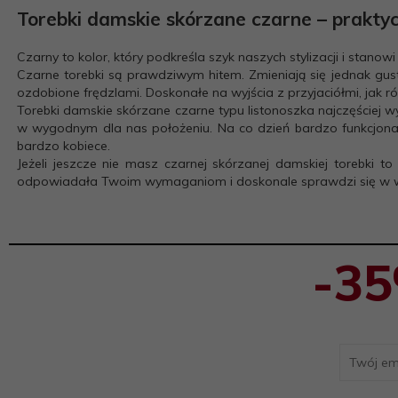
Torebki damskie skórzane czarne
– praktyc
Czarny to kolor, który podkreśla szyk naszych stylizacji i stano
Czarne torebki są prawdziwym hitem. Zmieniają się jednak gu
ozdobione frędzlami. Doskonałe na wyjścia z przyjaciółmi, jak 
Torebki damskie skórzane czarne typu listonoszka najczęściej
w wygodnym dla nas położeniu. Na co dzień bardzo funkcjonaln
bardzo kobiece.
Jeżeli jeszcze nie masz czarnej skórzanej damskiej torebki 
odpowiadała Twoim wymaganiom i doskonale sprawdzi się w wy
-3