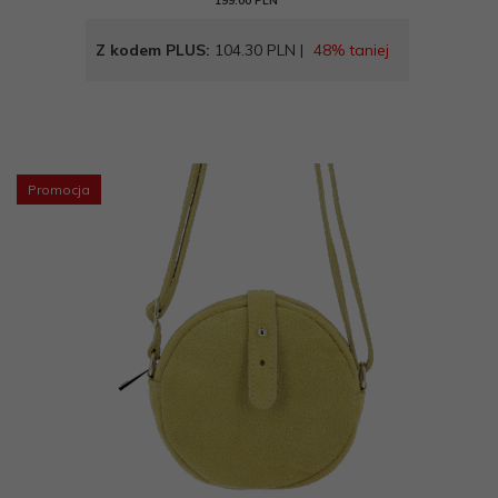
199.00 PLN
casual
elegancki
Z kodem PLUS:
104.30 PLN |
48% taniej
Promocja