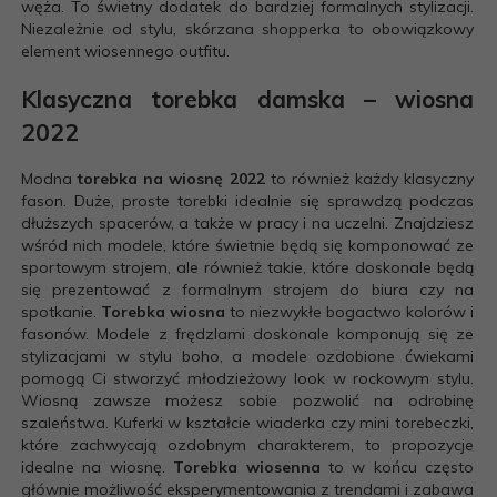
węża. To świetny dodatek do bardziej formalnych stylizacji.
Niezależnie od stylu, skórzana shopperka to obowiązkowy
element wiosennego outfitu.
Klasyczna torebka damska – wiosna
2022
Modna
torebka na wiosnę 2022
to również każdy klasyczny
fason. Duże, proste torebki idealnie się sprawdzą podczas
dłuższych spacerów, a także w pracy i na uczelni. Znajdziesz
wśród nich modele, które świetnie będą się komponować ze
sportowym strojem, ale również takie, które doskonale będą
się prezentować z formalnym strojem do biura czy na
spotkanie.
Torebka wiosna
to niezwykłe bogactwo kolorów i
fasonów. Modele z frędzlami doskonale komponują się ze
stylizacjami w stylu boho, a modele ozdobione ćwiekami
pomogą Ci stworzyć młodzieżowy look w rockowym stylu.
Wiosną zawsze możesz sobie pozwolić na odrobinę
szaleństwa. Kuferki w kształcie wiaderka czy mini torebeczki,
które zachwycają ozdobnym charakterem, to propozycje
idealne na wiosnę.
Torebka wiosenna
to w końcu często
głównie możliwość eksperymentowania z trendami i zabawa