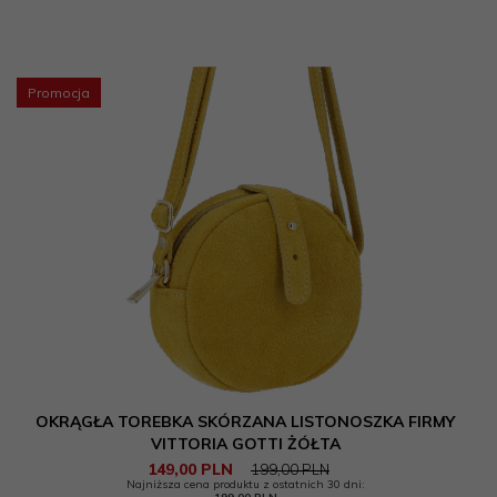
skóra naturalna - tłoczona
skóra naturalna - zamsz
skóra naturalna - ze wzorem
Promocja
skóra naturalna premium
skóra naturalna
skóra naturalna/zamsz naturalny
zamsz naturalny
Producent
GENUINE LEATHER
VERA PELLE
VITTORIA GOTTI
OKRĄGŁA TOREBKA SKÓRZANA LISTONOSZKA FIRMY
Styl
VITTORIA GOTTI ŻÓŁTA
149,
00
PLN
199,00 PLN
boho
Najniższa cena produktu z ostatnich 30 dni: