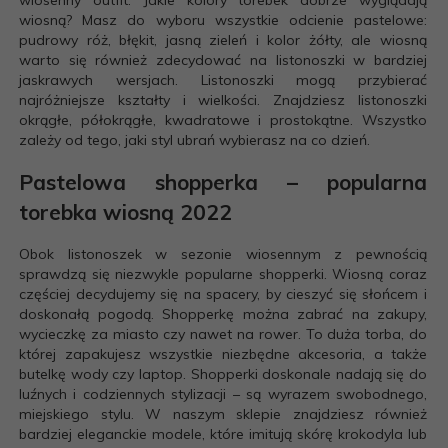
wiosną? Masz do wyboru wszystkie odcienie pastelowe:
pudrowy róż, błękit, jasną zieleń i kolor żółty, ale wiosną
warto się również zdecydować na listonoszki w bardziej
jaskrawych wersjach. Listonoszki mogą przybierać
najróżniejsze kształty i wielkości. Znajdziesz listonoszki
okrągłe, półokrągłe, kwadratowe i prostokątne. Wszystko
zależy od tego, jaki styl ubrań wybierasz na co dzień.
Pastelowa shopperka – popularna
torebka wiosną 2022
Obok listonoszek w sezonie wiosennym z pewnością
sprawdzą się niezwykle popularne shopperki. Wiosną coraz
częściej decydujemy się na spacery, by cieszyć się słońcem i
doskonałą pogodą. Shopperkę można zabrać na zakupy,
wycieczkę za miasto czy nawet na rower. To duża torba, do
której zapakujesz wszystkie niezbędne akcesoria, a także
butelkę wody czy laptop. Shopperki doskonale nadają się do
luźnych i codziennych stylizacji – są wyrazem swobodnego,
miejskiego stylu. W naszym sklepie znajdziesz również
bardziej eleganckie modele, które imitują skórę krokodyla lub