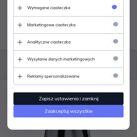
329,
00
PLN
Wymagane ciasteczka
Z kodem PLUS:
230.30 PLN |
30% taniej
Marketingowe ciasteczka
Analityczne ciasteczka
Kup teraz i zapłać do
30 dni
bez dodatkowych opłat
Wysyłanie danych marketingowych
Nowość
Poznaj płatność PayPo
Reklamy spersonalizowane
Zapisz ustawienia i zamknij
Darmowa Dostawa
Zaakceptuj wszystkie