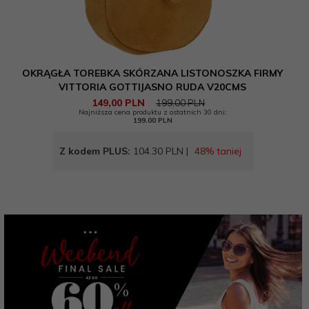
OKRĄGŁA TOREBKA SKÓRZANA LISTONOSZKA FIRMY
VITTORIA GOTTIJASNO RUDA V20CMS
149,
00
PLN
199,00 PLN
Najniższa cena produktu z ostatnich 30 dni:
199.00 PLN
Z kodem PLUS:
104.30 PLN |
48% taniej