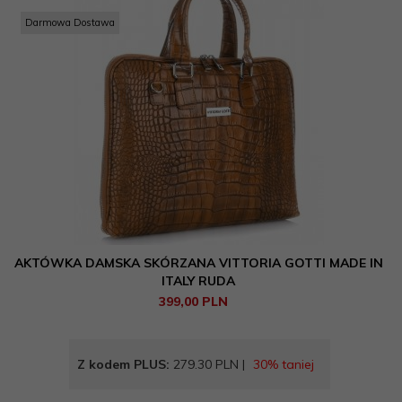
Darmowa Dostawa
L
M
S
XL
XXL
Wyczyść filtr
Więcej filtrów
Tworzywo
skóra naturalna - aligator
skóra naturalna - ażurowana
skóra naturalna - licowa
AKTÓWKA DAMSKA SKÓRZANA VITTORIA GOTTI MADE IN
skóra naturalna - miękka
ITALY RUDA
skóra naturalna - motyw węża
399,
00
PLN
skóra naturalna - motyw zwierzęcy
skóra naturalna - motyw żółwia
Z kodem PLUS:
279.30 PLN |
30% taniej
skóra naturalna - naturalne włosie
skóra naturalna - pikowana