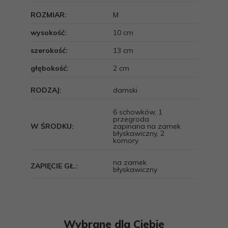
ROZMIAR:
M
wysokość:
10 cm
szerokość:
13 cm
głębokość:
2 cm
RODZAJ:
damski
6 schowków, 1
przegroda
W ŚRODKU:
zapinana na zamek
błyskawiczny, 2
komory
na zamek
ZAPIĘCIE GŁ.:
błyskawiczny
Wybrane dla Ciebie