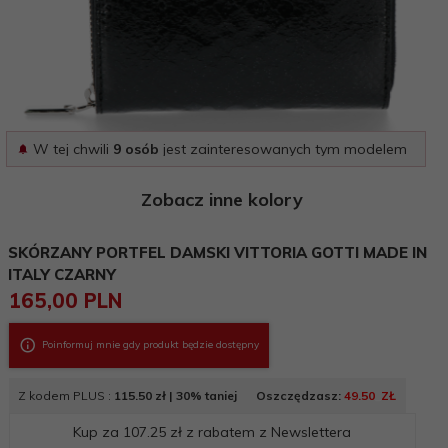
W tej chwili
9 osób
jest zainteresowanych tym modelem
Zobacz inne kolory
SKÓRZANY PORTFEL DAMSKI VITTORIA GOTTI MADE IN
ITALY CZARNY
165,
00
PLN
Poinformuj mnie gdy produkt będzie dostępny
Z kodem PLUS :
115.50 zł |
30% taniej
Oszczędzasz:
49.50
_
ZŁ
Kup za
107.25 zł
z rabatem z Newslettera