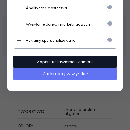
Analityczne ciasteczka
Zamów telefoniczne albo mailowo
Wysyłanie danych marketingowych
+48 733-423-900
( pn-pt: 9-15 )
Pisać do nas można w każdym momencie, odpowiemy w
Reklamy spersonalizowane
najkrótszym możliwym czasie
lub
sklep@torbs.pl
Zapisz ustawienia i zamknij
Zaakceptuj wszystkie
Opis produktu
Specyfikacja
skóra naturalna -
TWORZYWO:
aligator
KOLOR:
czarny