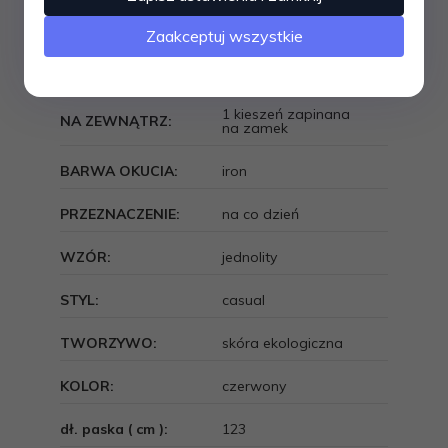
REGULOWANA
tak
DŁUGOŚĆ**:
Zaakceptuj wszystkie
na ramię; przez
SPOSÓB NOSZENIA:
ramię
1 kieszeń zapinana
NA ZEWNĄTRZ:
na zamek
BARWA OKUCIA:
iron
PRZEZNACZENIE:
na co dzień
WZÓR:
jednolity
STYL:
casual
TWORZYWO:
skóra ekologiczna
KOLOR:
czerwony
dł. paska ( cm ):
123