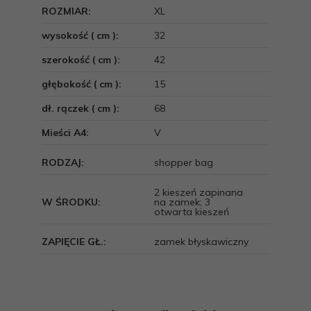
ROZMIAR:
XL
wysokość ( cm ):
32
szerokość ( cm ):
42
głębokość ( cm ):
15
dł. rączek ( cm ):
68
Mieści A4:
V
RODZAJ:
shopper bag
2 kieszeń zapinana
W ŚRODKU:
na zamek; 3
otwarta kieszeń
ZAPIĘCIE GŁ.:
zamek błyskawiczny