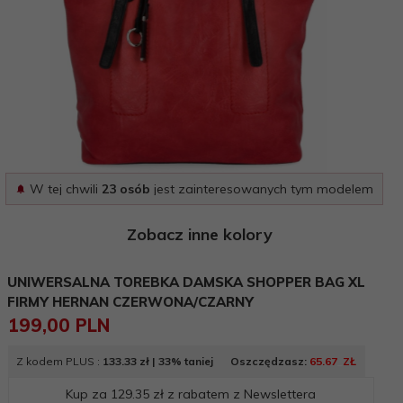
W tej chwili
23 osób
jest zainteresowanych tym modelem
Zobacz inne kolory
UNIWERSALNA TOREBKA DAMSKA SHOPPER BAG XL
FIRMY HERNAN CZERWONA/CZARNY
199,
00
PLN
Z kodem PLUS :
133.33 zł |
33% taniej
Oszczędzasz:
65.67
_
ZŁ
Kup za
129.35 zł
z rabatem z Newslettera