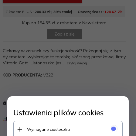
Z kodem PLUS :
200.33 zł |
39% taniej
Oszczędzasz:
128.67
_
ZŁ
Kup za
194.35 zł
z rabatem z Newslettera
Zapisz się
Ciekawy wizerunek czy funkcjonalność? Pożegnaj się z tym
dylematem, wybierając tę torebkę skórzaną prestiżowej firmy
Vittoria Gotti. Listonoszka jes...
czytaj więcej
V322
KOD PRODUCENTA:
GWARANCJA BEZPIECZNYCH ZAKUPÓW:
Ustawienia plików cookies
Wymagane ciasteczka