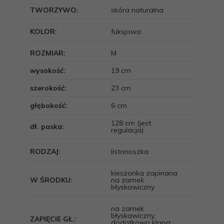
TWORZYWO:
skóra naturalna
KOLOR:
fuksjowa
ROZMIAR:
M
wysokość:
19 cm
szerokość:
23 cm
głębokość:
6 cm
128 cm (jest
dł. paska:
regulacja)
RODZAJ:
listonoszka
kieszonka zapinana
W ŚRODKU:
na zamek
błyskawiczny
na zamek
błyskawiczny,
ZAPIĘCIE GŁ.:
dodatkowo klapa